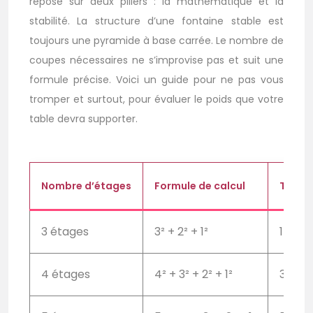
repose sur deux piliers : la mathématique et la
stabilité. La structure d’une fontaine stable est
toujours une pyramide à base carrée. Le nombre de
coupes nécessaires ne s’improvise pas et suit une
formule précise. Voici un guide pour ne pas vous
tromper et surtout, pour évaluer le poids que votre
table devra supporter.
Nombre d’étages
Formule de calcul
Total 
3 étages
3² + 2² + 1²
14 co
4 étages
4² + 3² + 2² + 1²
30 co