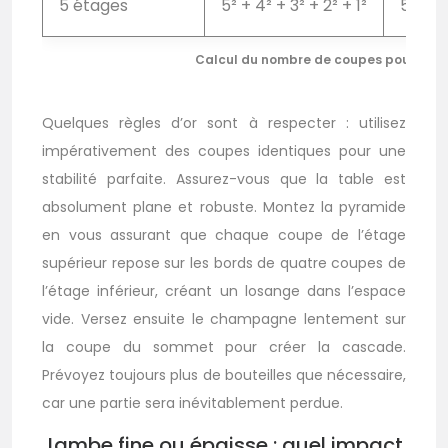
5 étages
5² + 4² + 3² + 2² + 1²
55 co
Calcul du nombre de coupes pour une 
Quelques règles d’or sont à respecter : utilisez
impérativement des coupes identiques pour une
stabilité parfaite. Assurez-vous que la table est
absolument plane et robuste. Montez la pyramide
en vous assurant que chaque coupe de l’étage
supérieur repose sur les bords de quatre coupes de
l’étage inférieur, créant un losange dans l’espace
vide. Versez ensuite le champagne lentement sur
la coupe du sommet pour créer la cascade.
Prévoyez toujours plus de bouteilles que nécessaire,
car une partie sera inévitablement perdue.
Jambe fine ou épaisse : quel impact