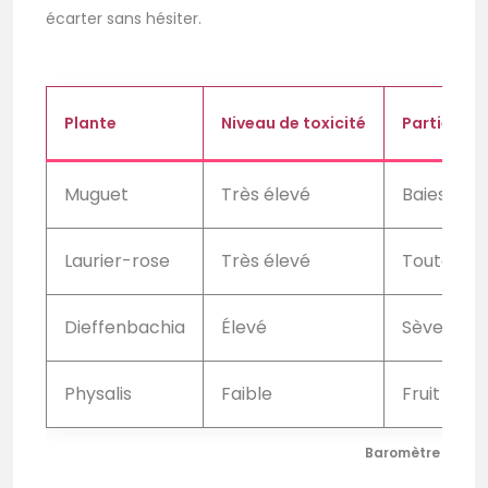
écarter sans hésiter.
Plante
Niveau de toxicité
Parties d
Muguet
Très élevé
Baies, feu
Laurier-rose
Très élevé
Toute la 
Dieffenbachia
Élevé
Sève, feuil
Physalis
Faible
Fruit come
Baromètre de ris