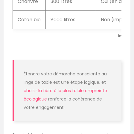
Chanvre
300 litres
Oui (en déve
Coton bio
8000 litres
Non (importé
Impact e
Étendre votre démarche consciente au
linge de table est une étape logique, et
choisir la fibre à la plus faible empreinte
écologique
renforce la cohérence de
votre engagement.